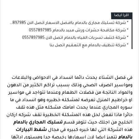
اقرا ايضا
شركة تسليك مجارى بالدمام باافضل الاسعار اتصل الان 0557897985
شركة مكافحة حشرات ورش مبيد بالدمام 0557897985
شركة كشف تسربات المياه بالدمام اتصل الان 0557897985
شركة تنظيف بالدمام مع التعقيم اتصل بنا
في فصل الشتاء يحدث دائما انسداد في الاحواض والبلاعات
ومواسير الصرف الصحي وذلك بسبب تراكم الكثير من الدهون
والمواد الناتجة من فضلات الطعام وعندما تتواجد في مواسير
او خراطيم المنزل تعرضه لمشكله خطيره وهو انسداد في ما
سوره المجاري عندما يحدث امامك مشكله مثل هذه تقف
حائرا ماذا تفعل لحل هذه المشكلة الخطيرة تقف شركه اركان
الخليج من اجلك حيث تتوفر قسم
تسليك المجاري بالدمام
هذه الشركة التي لها خبره كبيره في مجال
شفط البيارات
بالدمام
تتميز ايضا لان اسعارها رخيصة جدا ومستوى ادائها