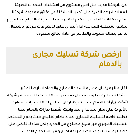
لدى شركتنا مدرب علي اعلي مستوي من استخدام المعدات الحديثة
العملاء لديهم القدرة على تحديد المشكلة في دقائق معدودة شركتنا
تقدم ضمانات كامله على جميع اعمال شفط البيارات بالدمام لدينا فروع
بجميع المنطقة الشرقية اذا رأيتم اي عائق لديكم فات تترددوا بالاتصال
بنا هو يصلك مندوبنا والطاقم في خلال دقائق معدوده.
ارخص شركة تسليك مجارى
بالدمام
الكل منا يعرف ان عمليه انسداد المطابخ والحمامات ايضا تعتبر
مشكله خطيره جدا ويصعب ان تسيطر عليها فلابد بالاستعانة
بشركه
شفط بيارات بالدمام
حيث شركة اركان الخليج لديها سيارات
مجهزه
بالأدوات على مدار الساعة وايضا
وانيت شفط بيارات بالدمام
لدينا
انظمه خاصه لتسليك المجاري هناك نظام تقليدي حيث يقوم المختص
لتسليك المجاري عبر سيخ مصنوع من الحديد ولكن هذه لا تقضي على
كافه الرواسب يتواجد ايضا
طريقه اخرى وهي باستخدام الادوات