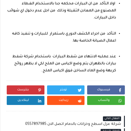
اولا التأكد
من ان البيارات محكمه جدا بالاستخدام الغطاء
المصنوع من المعادن الثقيلة وذلك
من اجل عدم دخول اي شوائب
داخل البيارات.
التأكد
من اجراء الكشف الدوري باستمرار
للبيارات و تنفيذ كافه
اعمال الصيانة الخاصة بها.
عند عمليه الانتهاء من شفط البيارات
باستخدام شركة شفط
بيارات بالظهران يتم وضع اكياس من الملح لكي لا يظهر روائح
كريهة وضع الماء الساخن فوق اكياس الملح .
فيسبوك
تويتر
بنترست
واتساب
ريدايت
لينكدين
المقال التالي
شركة عزل اسطح وخزانات بالدمام اتصل الان 0557897985