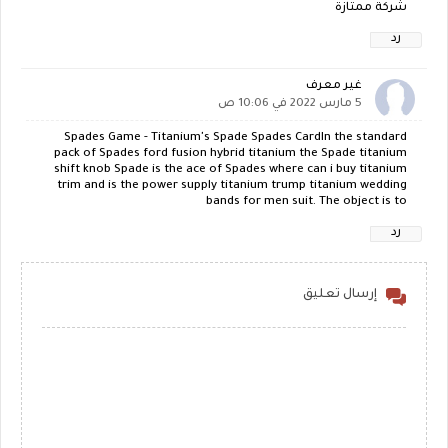
شركة ممتازة
رد
غير معرف
5 مارس 2022 في 10:06 ص
Spades Game - Titanium's Spade Spades CardIn the standard
pack of Spades ford fusion hybrid titanium the Spade titanium
shift knob Spade is the ace of Spades where can i buy titanium
trim and is the power supply titanium trump titanium wedding
bands for men suit. The object is to
رد
إرسال تعليق