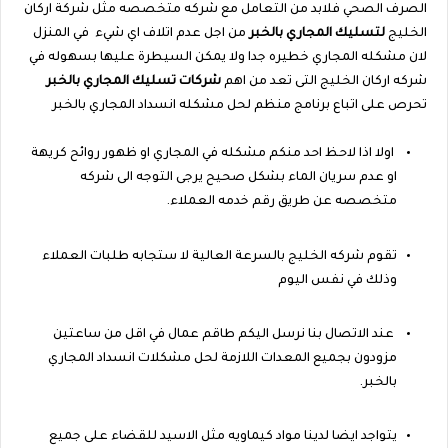
الصرف الصحي فلابد من التعامل مع شركه متخصصه مثل شركة اركان
الخليج
لتسليك المجاري بالخبر
من اجل عدم اتلاف اي شيء
في المنزل
لان مشكله المجاري خطيره جدا ولا يمكن السيطرة عليها بسهوله في
شركه اركان الخليج التى تعد
من اهم
شركات تسليك المجاري بالخبر
تحرص على اتباع برنامج منظم لحل مشكله انسداد المجاري بالخبر
اولا اذا لاحظ احد منكم مشكله في المجاري او ظهور روائح كريهة
او عدم سريان الماء بشكل صحيح يرجى التوجه الى شركه
متخصصه عن طريق رقم خدمه العملاء.
تقوم شركه الخليج بالسرعة العالية لا ستجابه طلبات العملاء
وذلك في نفس اليوم
عند الاتصال بنا نرسل اليكم طاقم عمال في اقل من ساعتين
مزودون بجميع المعدات اللازمة لحل مشكلات انسداد المجاري
بالخبر.
يتواجد ايضا لدينا مواد كيماويه مثل الاسيد للقضاء على جميع